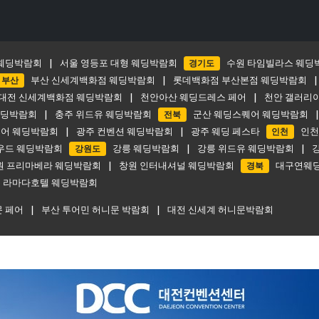
웨딩박람회
|
서울 영등포 대형 웨딩박람회
경기도
수원 타임빌라스 웨딩
부산
부산 신세계백화점 웨딩박람회
|
롯데백화점 부산본점 웨딩박람회
대전 신세계백화점 웨딩박람회
|
천안아산 웨딩드레스 페어
|
천안 갤러리
웨딩박람회
|
충주 위드유 웨딩박람회
전북
군산 웨딩스퀘어 웨딩박람회
퀘어 웨딩박람회
|
광주 컨벤션 웨딩박람회
|
광주 웨딩 페스타
인천
인천
우드 웨딩박람회
강원도
강릉 웨딩박람회
|
강릉 위드유 웨딩박람회
|
원 프리마베라 웨딩박람회
|
창원 인터내셔널 웨딩박람회
경북
대구연웨딩
 라마다호텔 웨딩박람회
문 페어
|
부산 투어민 허니문 박람회
|
대전 신세계 허니문박람회