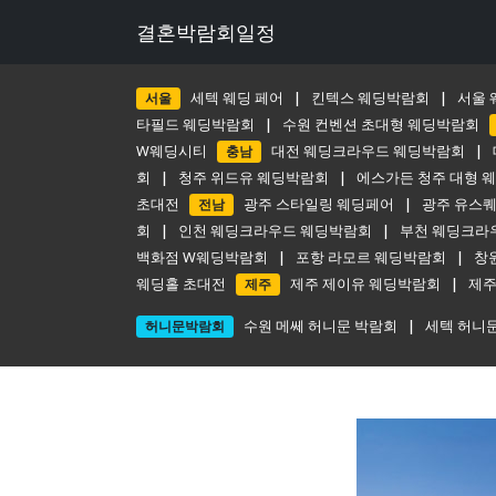
결혼박람회일정
서울
세텍 웨딩 페어
|
킨텍스 웨딩박람회
|
서울 
타필드 웨딩박람회
|
수원 컨벤션 초대형 웨딩박람회
W웨딩시티
충남
대전 웨딩크라우드 웨딩박람회
|
회
|
청주 위드유 웨딩박람회
|
에스가든 청주 대형 
초대전
전남
광주 스타일링 웨딩페어
|
광주 유스
회
|
인천 웨딩크라우드 웨딩박람회
|
부천 웨딩크라
백화점 W웨딩박람회
|
포항 라모르 웨딩박람회
|
창
웨딩홀 초대전
제주
제주 제이유 웨딩박람회
|
제주
허니문박람회
수원 메쎄 허니문 박람회
|
세텍 허니