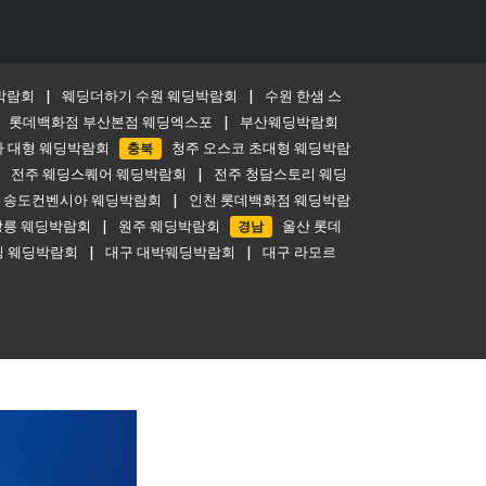
박람회
|
웨딩더하기 수원 웨딩박람회
|
수원 한샘 스
|
롯데백화점 부산본점 웨딩엑스포
|
부산웨딩박람회
아 대형 웨딩박람회
충북
청주 오스코 초대형 웨딩박람
|
전주 웨딩스퀘어 웨딩박람회
|
전주 청담스토리 웨딩
 송도컨벤시아 웨딩박람회
|
인천 롯데백화점 웨딩박람
강릉 웨딩박람회
|
원주 웨딩박람회
경남
울산 롯데
 웨딩박람회
|
대구 대박웨딩박람회
|
대구 라모르