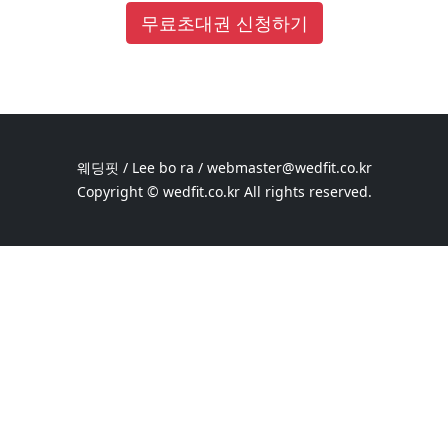
무료초대권 신청하기
웨딩핏 / Lee bo ra / webmaster@wedfit.co.kr
Copyright © wedfit.co.kr All rights reserved.