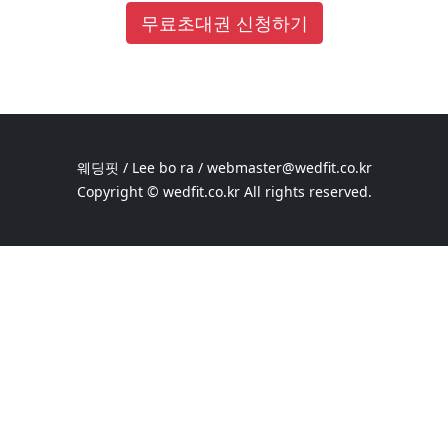
무료초대권 신청하기
웨딩핏 / Lee bo ra / webmaster@wedfit.co.kr
Copyright © wedfit.co.kr All rights reserved.